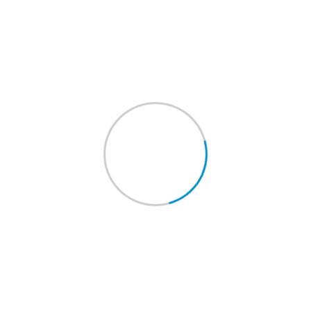
¿Alguna consulta?
¡Pongámo
contacto!